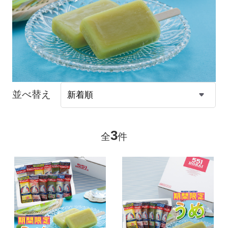
並べ替え
3
全
件