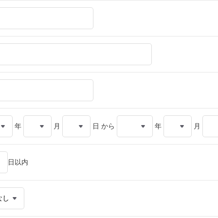
年
月
日 から
年
月
日以内