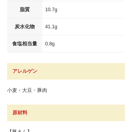
脂質
10.7g
炭水化物
41.1g
食塩相当量
0.8g
アレルゲン
小麦・大豆・豚肉
原材料
【豚まん】